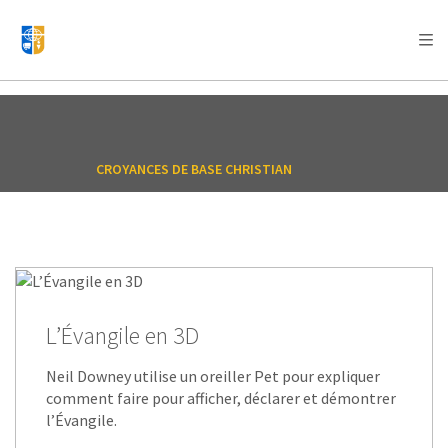
AFRICA
ASIA
EUROPE
LATIN
AMERICA / CARIBBEAN
NORTH AMERICA
OCEANIA
CROYANCES DE BASE CHRISTIAN
L’Évangile en 3D
Neil Downey utilise un oreiller Pet pour expliquer
comment faire pour afficher, déclarer et démontrer
l’Évangile.