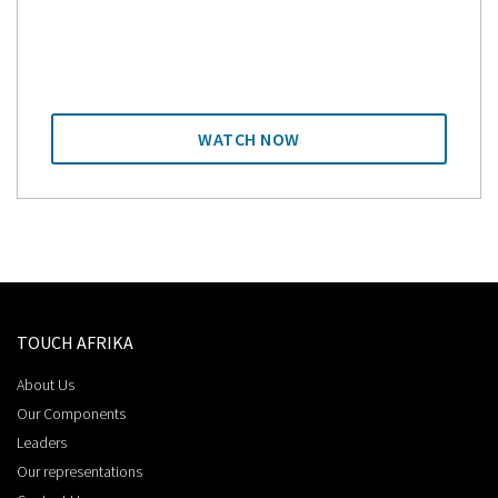
WATCH NOW
TOUCH AFRIKA
About Us
Our Components
Leaders
Our representations